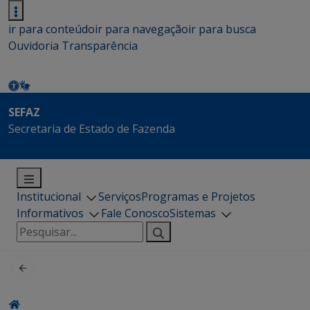
ir para conteúdo
ir para navegação
ir para busca
Ouvidoria
Transparência
SEFAZ
Secretaria de Estado de Fazenda
Institucional
Serviços
Programas e Projetos
Informativos
Fale Conosco
Sistemas
Pesquisar
por: