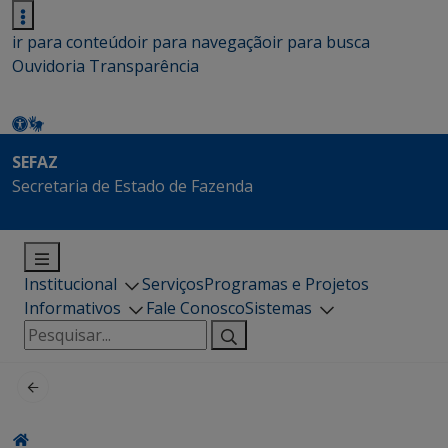
ir para conteúdo
ir para navegação
ir para busca
Ouvidoria
Transparência
SEFAZ
Secretaria de Estado de Fazenda
Institucional
Serviços
Programas e Projetos
Informativos
Fale Conosco
Sistemas
Pesquisar
por: