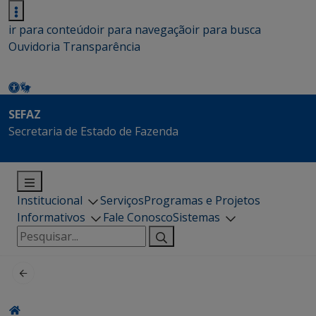
ir para conteúdo
ir para navegação
ir para busca
Ouvidoria
Transparência
SEFAZ
Secretaria de Estado de Fazenda
Institucional
Serviços
Programas e Projetos
Informativos
Fale Conosco
Sistemas
Pesquisar
por: