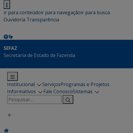
ir para conteúdo
ir para navegação
ir para busca
Ouvidoria
Transparência
SEFAZ
Secretaria de Estado de Fazenda
Institucional
Serviços
Programas e Projetos
Informativos
Fale Conosco
Sistemas
Pesquisar
por: