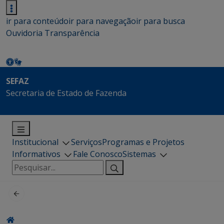
ir para conteúdo
ir para navegação
ir para busca
Ouvidoria
Transparência
SEFAZ
Secretaria de Estado de Fazenda
Institucional
Serviços
Programas e Projetos
Informativos
Fale Conosco
Sistemas
Pesquisar
por: