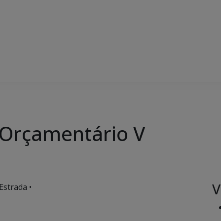
 Orçamentário V
V
Estrada •