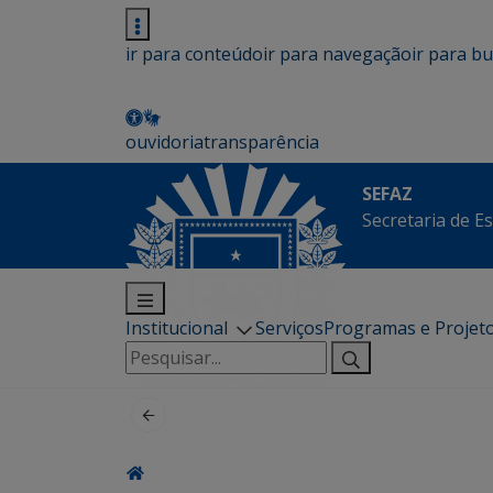
ir para conteúdo
ir para navegação
ir para b
ouvidoria
transparência
SEFAZ
Secretaria de E
Institucional
Serviços
Programas e Projet
Pesquisar
por: