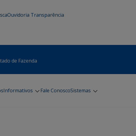
usca
Ouvidoria
Transparência
stado de Fazenda
os
Informativos
Fale Conosco
Sistemas