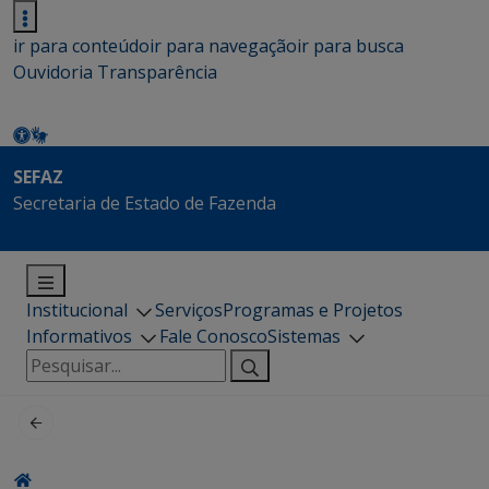
ir para conteúdo
ir para navegação
ir para busca
Ouvidoria
Transparência
SEFAZ
Secretaria de Estado de Fazenda
Institucional
Serviços
Programas e Projetos
Informativos
Fale Conosco
Sistemas
Pesquisar
por: