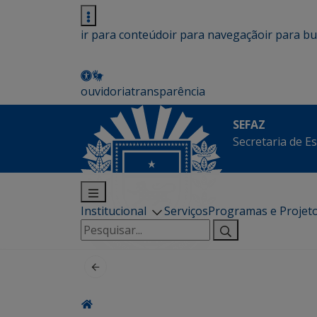
ir para conteúdo
ir para navegação
ir para b
ouvidoria
transparência
SEFAZ
Secretaria de E
Institucional
Serviços
Programas e Projet
Pesquisar
por: