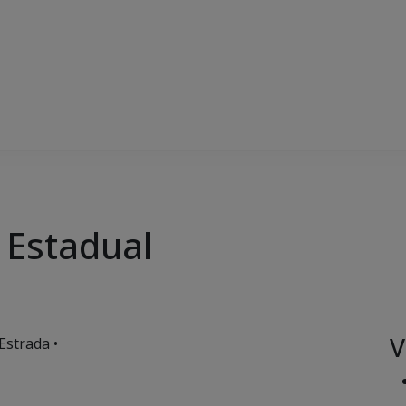
 Estadual
V
Estrada •