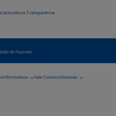
usca
Ouvidoria
Transparência
stado de Fazenda
os
Informativos
Fale Conosco
Sistemas