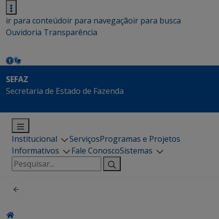
ir para conteúdo
ir para navegação
ir para busca
Ouvidoria
Transparência
SEFAZ
Secretaria de Estado de Fazenda
Institucional
Serviços
Programas e Projetos
Informativos
Fale Conosco
Sistemas
Pesquisar
por: