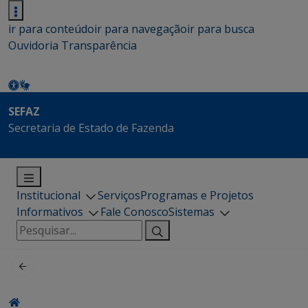
ir para conteúdo
ir para navegação
ir para busca
Ouvidoria
Transparência
SEFAZ
Secretaria de Estado de Fazenda
Institucional
Serviços
Programas e Projetos
Informativos
Fale Conosco
Sistemas
Pesquisar
por: