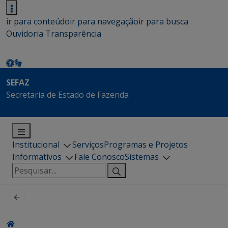
ir para conteúdo
ir para navegação
ir para busca
Ouvidoria
Transparência
SEFAZ
Secretaria de Estado de Fazenda
Institucional
Serviços
Programas e Projetos
Informativos
Fale Conosco
Sistemas
Pesquisar
por: