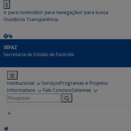
ir para conteúdo
ir para navegação
ir para busca
Ouvidoria
Transparência
SEFAZ
Secretaria de Estado de Fazenda
Institucional
Serviços
Programas e Projetos
Informativos
Fale Conosco
Sistemas
Pesquisar
por: