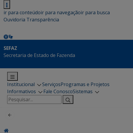
ir para conteúdo
ir para navegação
ir para busca
Ouvidoria
Transparência
SEFAZ
Secretaria de Estado de Fazenda
Institucional
Serviços
Programas e Projetos
Informativos
Fale Conosco
Sistemas
Pesquisar
por: