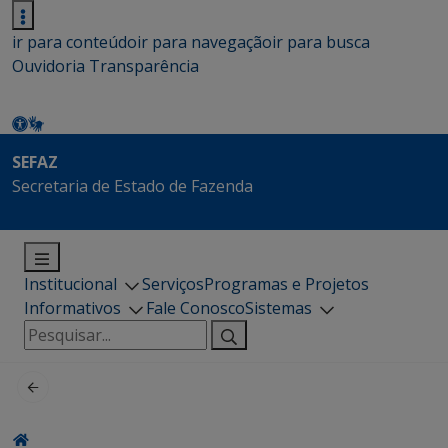
ir para conteúdo
ir para navegação
ir para busca
Ouvidoria
Transparência
SEFAZ
Secretaria de Estado de Fazenda
Institucional
Serviços
Programas e Projetos
Informativos
Fale Conosco
Sistemas
Pesquisar
por: