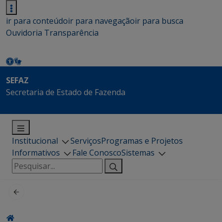
ir para conteúdo
ir para navegação
ir para busca
Ouvidoria
Transparência
SEFAZ
Secretaria de Estado de Fazenda
Institucional
Serviços
Programas e Projetos
Informativos
Fale Conosco
Sistemas
Pesquisar
por: