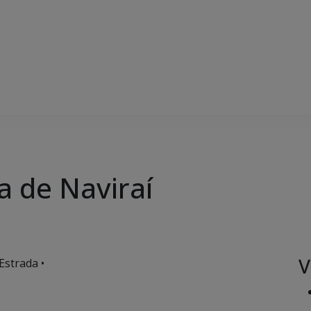
a de Naviraí
V
Estrada •