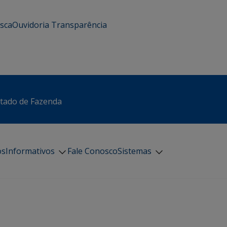
usca
Ouvidoria
Transparência
stado de Fazenda
os
Informativos
Fale Conosco
Sistemas