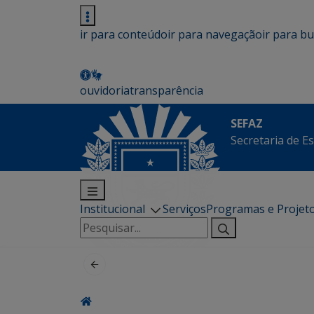
ir para conteúdo
ir para navegação
ir para b
ouvidoria
transparência
SEFAZ
Secretaria de E
Institucional
Serviços
Programas e Projet
Pesquisar
por: