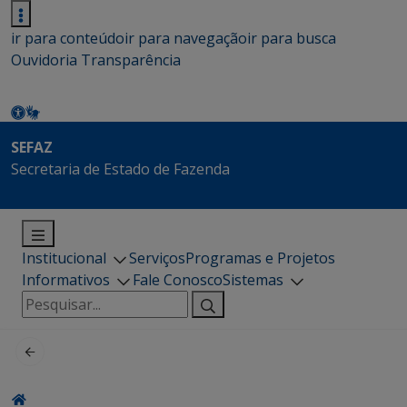
ir para conteúdo
ir para navegação
ir para busca
Ouvidoria
Transparência
SEFAZ
Secretaria de Estado de Fazenda
Institucional
Serviços
Programas e Projetos
Informativos
Fale Conosco
Sistemas
Pesquisar
por: