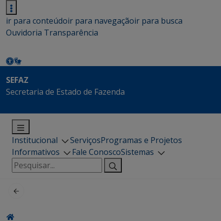
ir para conteúdo
ir para navegação
ir para busca
Ouvidoria
Transparência
SEFAZ
Secretaria de Estado de Fazenda
Institucional
Serviços
Programas e Projetos
Informativos
Fale Conosco
Sistemas
Pesquisar
por: