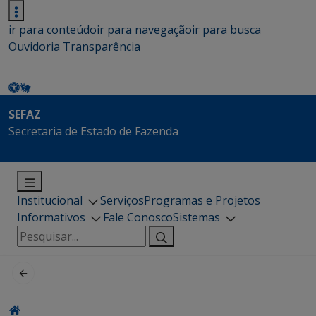
ir para conteúdo
ir para navegação
ir para busca
Ouvidoria
Transparência
SEFAZ
Secretaria de Estado de Fazenda
Institucional
Serviços
Programas e Projetos
Informativos
Fale Conosco
Sistemas
Pesquisar
por: