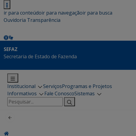
ir para conteúdo
ir para navegação
ir para busca
Ouvidoria
Transparência
SEFAZ
Secretaria de Estado de Fazenda
Institucional
Serviços
Programas e Projetos
Informativos
Fale Conosco
Sistemas
Pesquisar
por: