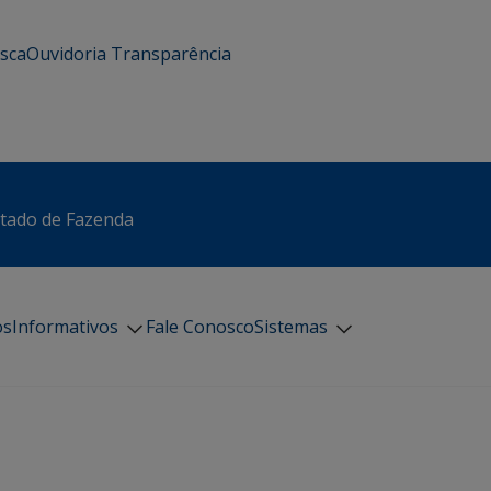
usca
Ouvidoria
Transparência
stado de Fazenda
os
Informativos
Fale Conosco
Sistemas