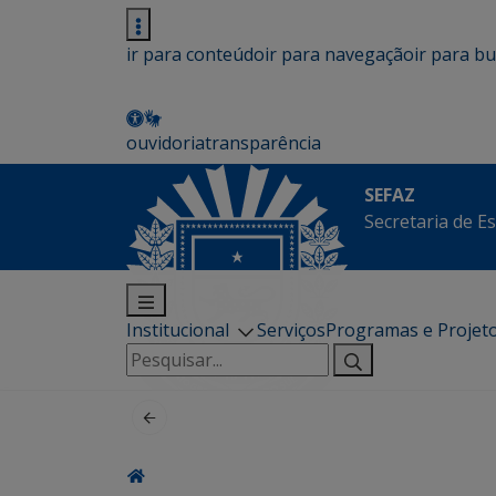
ir para conteúdo
ir para navegação
ir para b
ouvidoria
transparência
SEFAZ
Secretaria de E
Institucional
Serviços
Programas e Projet
Pesquisar
por: