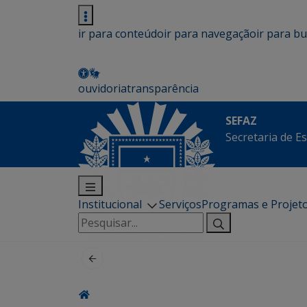
ir para conteúdo
ir para navegação
ir para b
ouvidoria
transparência
SEFAZ
Secretaria de E
Institucional
Serviços
Programas e Projet
Pesquisar
por: