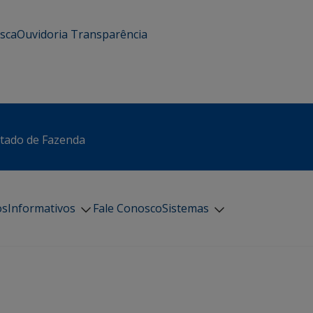
usca
Ouvidoria
Transparência
stado de Fazenda
os
Informativos
Fale Conosco
Sistemas