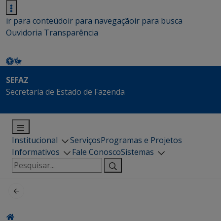
ir para conteúdo
ir para navegação
ir para busca
Ouvidoria
Transparência
SEFAZ
Secretaria de Estado de Fazenda
Institucional
Serviços
Programas e Projetos
Informativos
Fale Conosco
Sistemas
Pesquisar
por: