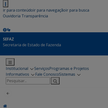
ir para conteúdo
ir para navegação
ir para busca
Ouvidoria
Transparência
SEFAZ
Secretaria de Estado de Fazenda
Institucional
Serviços
Programas e Projetos
Informativos
Fale Conosco
Sistemas
Pesquisar
por: