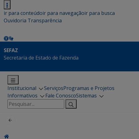
ir para conteúdo
ir para navegação
ir para busca
Ouvidoria
Transparência
SEFAZ
Secretaria de Estado de Fazenda
Institucional
Serviços
Programas e Projetos
Informativos
Fale Conosco
Sistemas
Pesquisar
por: