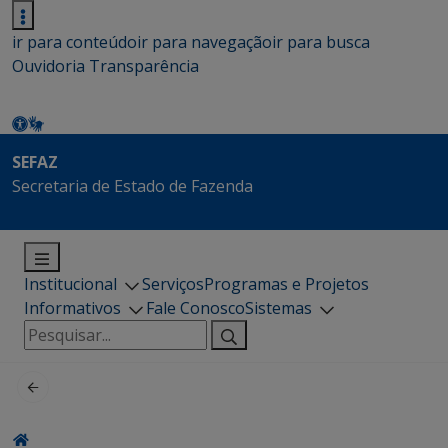
ir para conteúdo
ir para navegação
ir para busca
Ouvidoria
Transparência
SEFAZ
Secretaria de Estado de Fazenda
Institucional
Serviços
Programas e Projetos
Informativos
Fale Conosco
Sistemas
Pesquisar
por: