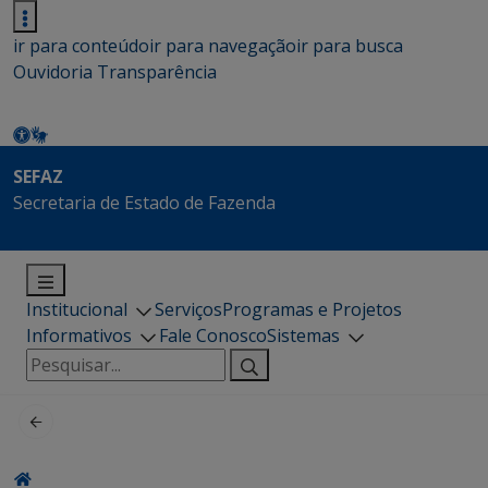
ir para conteúdo
ir para navegação
ir para busca
Ouvidoria
Transparência
SEFAZ
Secretaria de Estado de Fazenda
Institucional
Serviços
Programas e Projetos
Informativos
Fale Conosco
Sistemas
Pesquisar
por: