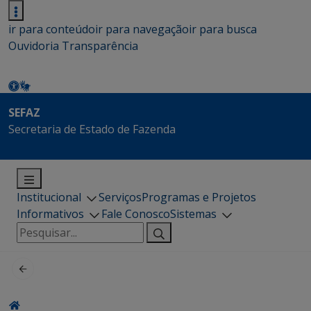
ir para conteúdo
ir para navegação
ir para busca
Ouvidoria
Transparência
SEFAZ
Secretaria de Estado de Fazenda
Institucional
Serviços
Programas e Projetos
Informativos
Fale Conosco
Sistemas
Pesquisar
por: