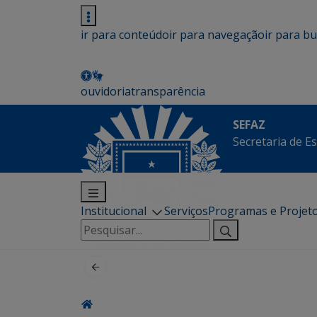
ir para conteúdo
ir para navegação
ir para b
ouvidoria
transparência
SEFAZ
Secretaria de E
Institucional
Serviços
Programas e Projet
Pesquisar
por: