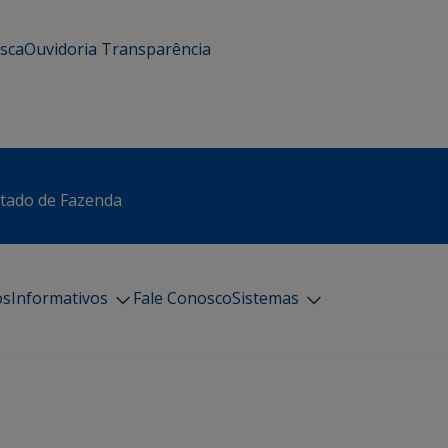
usca
Ouvidoria
Transparência
stado de Fazenda
os
Informativos
Fale Conosco
Sistemas