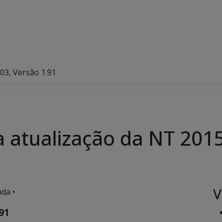
03, Versão 1.91
a atualização da NT 201
V
da •
91