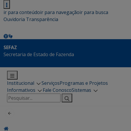
ir para conteúdo
ir para navegação
ir para busca
Ouvidoria
Transparência
SEFAZ
Secretaria de Estado de Fazenda
Institucional
Serviços
Programas e Projetos
Informativos
Fale Conosco
Sistemas
Pesquisar
por: