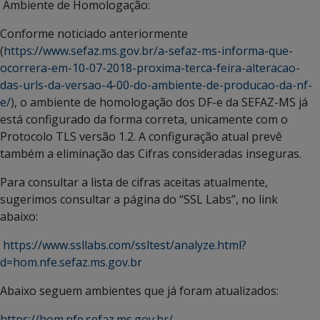
Ambiente de Homologação:
Conforme noticiado anteriormente
(
https://www.sefaz.ms.gov.br/a-sefaz-ms-informa-que-
ocorrera-em-10-07-2018-proxima-terca-feira-alteracao-
das-urls-da-versao-4-00-do-ambiente-de-producao-da-nf-
e/
), o ambiente de homologação dos DF-e da SEFAZ-MS já
está configurado da forma correta, unicamente com o
Protocolo TLS versão 1.2. A configuração atual prevê
também a eliminação das Cifras consideradas inseguras.
Para consultar a lista de cifras aceitas atualmente,
sugerimos consultar a página do “SSL Labs”, no link
abaixo:
https://www.ssllabs.com/ssltest/analyze.html?
d=hom.nfe.sefaz.ms.gov.br
Abaixo seguem ambientes que já foram atualizados:
https://hom.nfe.sefaz.ms.gov.br/