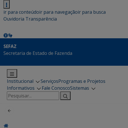
ir para conteúdo
ir para navegação
ir para busca
Ouvidoria
Transparência
SEFAZ
Secretaria de Estado de Fazenda
Institucional
Serviços
Programas e Projetos
Informativos
Fale Conosco
Sistemas
Pesquisar
por: