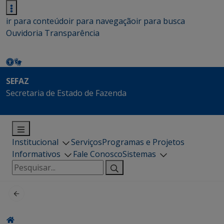
ir para conteúdo
ir para navegação
ir para busca
Ouvidoria
Transparência
SEFAZ
Secretaria de Estado de Fazenda
Institucional
Serviços
Programas e Projetos
Informativos
Fale Conosco
Sistemas
Pesquisar
por: