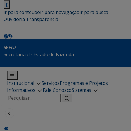
ir para conteúdo
ir para navegação
ir para busca
Ouvidoria
Transparência
SEFAZ
Secretaria de Estado de Fazenda
Institucional
Serviços
Programas e Projetos
Informativos
Fale Conosco
Sistemas
Pesquisar
por: