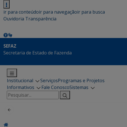
ir para conteúdo
ir para navegação
ir para busca
Ouvidoria
Transparência
SEFAZ
Secretaria de Estado de Fazenda
Institucional
Serviços
Programas e Projetos
Informativos
Fale Conosco
Sistemas
Pesquisar
por: