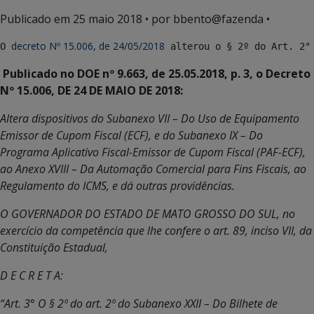
Publicado em
25 maio 2018
• por bbento@fazenda •
decreto Nº 15.006, de 24/05/2018
O 
 alterou o § 2º do Art. 2°
Publicado no DOE nº 9.663, de 25.05.2018, p. 3, o D
ecreto
Nº 15.006, DE 24 DE MAIO DE 2018:
Altera dispositivos do Subanexo VII – Do Uso de Equipamento
Emissor de Cupom Fiscal (ECF), e do Subanexo IX – Do
Programa Aplicativo Fiscal-Emissor de Cupom Fiscal (PAF-ECF),
ao Anexo XVIII – Da Automação Comercial para Fins Fiscais, ao
Regulamento do ICMS, e dá outras providências.
O GOVERNADOR DO ESTADO DE MATO GROSSO DO SUL, no
exercício da competência que lhe confere o art. 89, inciso VII, da
Constituição Estadual,
D E C R E T A:
“Art. 3° O § 2º do art. 2º do Subanexo XXII – Do Bilhete de