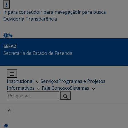
ir para conteúdo
ir para navegação
ir para busca
Ouvidoria
Transparência
SEFAZ
Secretaria de Estado de Fazenda
Institucional
Serviços
Programas e Projetos
Informativos
Fale Conosco
Sistemas
Pesquisar
por: