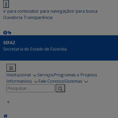
ir para conteúdo
ir para navegação
ir para busca
Ouvidoria
Transparência
SEFAZ
Secretaria de Estado de Fazenda
Institucional
Serviços
Programas e Projetos
Informativos
Fale Conosco
Sistemas
Pesquisar
por: