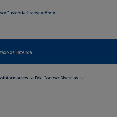
usca
Ouvidoria
Transparência
stado de Fazenda
os
Informativos
Fale Conosco
Sistemas