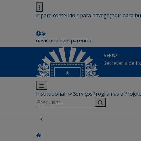
ir para conteúdo
ir para navegação
ir para b
ouvidoria
transparência
SEFAZ
Secretaria de E
Institucional
Serviços
Programas e Projet
Pesquisar
por: