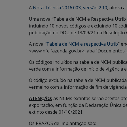
A
Nota Técnica 2016.003, versão 2.10
, altera 
Uma nova “Tabela de NCM e Respectiva Utrib (C
incluindo 10 novos códigos e excluindo 10 códi
publicação no DOU de 13/09/21 da Resolução G
A nova “
Tabela de NCM e respectiva Utrib
” en
<www.nfe.fazenda.gov.br>, aba “Documentos”,
Os códigos incluídos na tabela de NCM public
verde com a informação de início de vigência 
O código excluído na tabela de NCM publicada
vermelho com a informação de fim de vigência
ATENÇÃO:
as NCMs extintas serão aceitas at
exportação, em função da Declaração Única d
extinto desde 01/10/2021.
Os PRAZOS de implantação são: