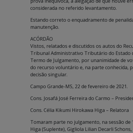
prova inequívoca, a alegação de que houve err
considerada no referido levantamento.
Estando correto o enquadramento de penalida
manutenção.
ACÓRDÃO
Vistos, relatados e discutidos os autos do R
Tribunal Administrativo Tributário do Estado 
Termo de Julgamento, por unanimidade de vot
do recurso voluntário e, na parte conhecida, 
decisão singular.
Campo Grande-MS, 22 de fevereiro de 2021.
Cons. Josafá José Ferreira do Carmo – Preside
Cons. Célia Kikumi Hirokawa Higa – Relatora
Tomaram parte no julgamento, na sessão de 1
Higa (Suplente), Gigliola Lilian Decarli Schon