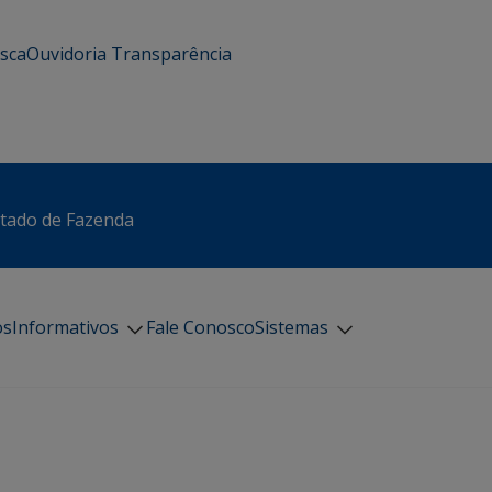
usca
Ouvidoria
Transparência
stado de Fazenda
os
Informativos
Fale Conosco
Sistemas