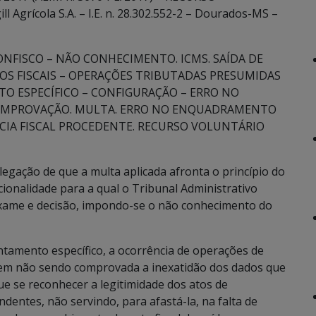
Agrícola S.A. – I.E. n. 28.302.552-2 – Dourados-MS –
NFISCO – NÃO CONHECIMENTO. ICMS. SAÍDA DE
S FISCAIS – OPERAÇÕES TRIBUTADAS PRESUMIDAS
O ESPECÍFICO – CONFIGURAÇÃO – ERRO NO
COMPROVAÇÃO. MULTA. ERRO NO ENQUADRAMENTO
NCIA FISCAL PROCEDENTE. RECURSO VOLUNTÁRIO
legação de que a multa aplicada afronta o princípio do
cionalidade para a qual o Tribunal Administrativo
xame e decisão, impondo-se o não conhecimento do
tamento específico, a ocorrência de operações de
e em não sendo comprovada a inexatidão dos dados que
e se reconhecer a legitimidade dos atos de
entes, não servindo, para afastá-la, na falta de