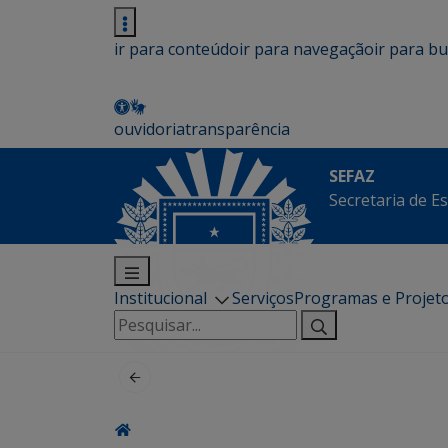
ir para conteúdo
ir para navegação
ir para b
ouvidoria
transparência
SEFAZ
Secretaria de E
Institucional
Serviços
Programas e Projet
Pesquisar
por: