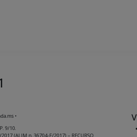
1
V
da.ms •
. 9/10.
/2017 (ALIM n. 36704-E/2017) – RECURSO