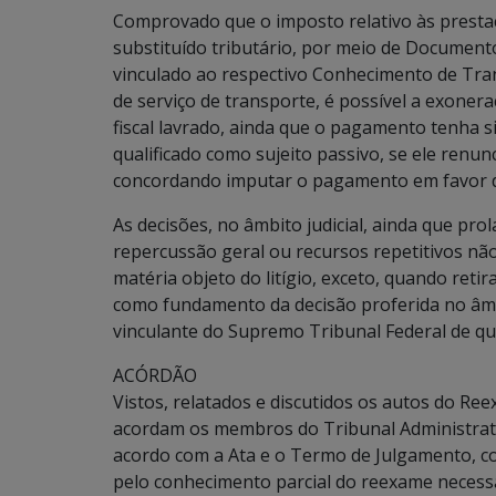
Comprovado que o imposto relativo às prestaç
substituído tributário, por meio de Documen
vinculado ao respectivo Conhecimento de Tra
de serviço de transporte, é possível a exoner
fiscal lavrado, ainda que o pagamento tenha s
qualificado como sujeito passivo, se ele renun
concordando imputar o pagamento em favor 
As decisões, no âmbito judicial, ainda que pr
repercussão geral ou recursos repetitivos nã
matéria objeto do litígio, exceto, quando reti
como fundamento da decisão proferida no âmb
vinculante do Supremo Tribunal Federal de que
ACÓRDÃO
Vistos, relatados e discutidos os autos do Re
acordam os membros do Tribunal Administrati
acordo com a Ata e o Termo de Julgamento, co
pelo conhecimento parcial do reexame necessá