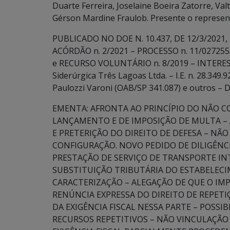
Duarte Ferreira, Joselaine Boeira Zatorre, Va
Gérson Mardine Fraulob. Presente o represent
PUBLICADO NO DOE N. 10.437, DE 12/3/2021, P
ACÓRDÃO n. 2/2021 – PROCESSO n. 11/027255
e RECURSO VOLUNTÁRIO n. 8/2019 – INTERESSA
Siderúrgica Três Lagoas Ltda. – I.E. n. 28.3
Paulozzi Varoni (OAB/SP 341.087) e outros –
EMENTA: AFRONTA AO PRINCÍPIO DO NÃO C
LANÇAMENTO E DE IMPOSIÇÃO DE MULTA – 
E PRETERIÇÃO DO DIREITO DE DEFESA – NÃO
CONFIGURAÇÃO. NOVO PEDIDO DE DILIGÊNCI
PRESTAÇÃO DE SERVIÇO DE TRANSPORTE IN
SUBSTITUIÇÃO TRIBUTÁRIA DO ESTABELEC
CARACTERIZAÇÃO – ALEGAÇÃO DE QUE O IM
RENÚNCIA EXPRESSA DO DIREITO DE REPETI
DA EXIGÊNCIA FISCAL NESSA PARTE – POSSIB
RECURSOS REPETITIVOS – NÃO VINCULAÇÃ