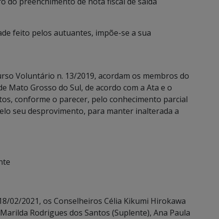
o do preenchimento de nota fiscal de saída
de feito pelos autuantes, impõe-se a sua
ecurso Voluntário n. 13/2019, acordam os membros do
de Mato Grosso do Sul, de acordo com a Ata e o
os, conforme o parecer, pelo conhecimento parcial
pelo seu desprovimento, para manter inalterada a
nte
8/02/2021, os Conselheiros Célia Kikumi Hirokawa
s, Marilda Rodrigues dos Santos (Suplente), Ana Paula