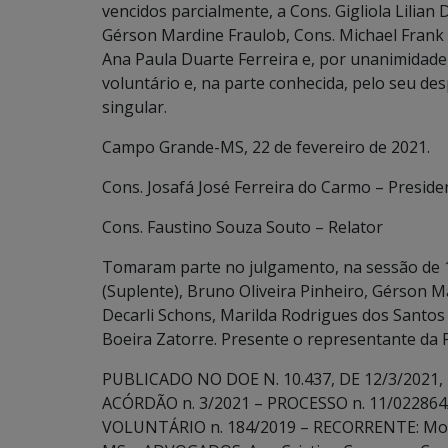
vencidos parcialmente, a Cons. Gigliola Lilian 
Gérson Mardine Fraulob, Cons. Michael Frank 
Ana Paula Duarte Ferreira e, por unanimidade
voluntário e, na parte conhecida, pelo seu de
singular.
Campo Grande-MS, 22 de fevereiro de 2021.
Cons. Josafá José Ferreira do Carmo – Preside
Cons. Faustino Souza Souto – Relator
Tomaram parte no julgamento, na sessão de 1
(Suplente), Bruno Oliveira Pinheiro, Gérson Ma
Decarli Schons, Marilda Rodrigues dos Santos 
Boeira Zatorre. Presente o representante da P
PUBLICADO NO DOE N. 10.437, DE 12/3/2021, P
ACÓRDÃO n. 3/2021 – PROCESSO n. 11/022864
VOLUNTÁRIO n. 184/2019 – RECORRENTE: Mochi S