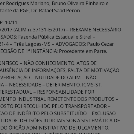
lter Rodrigues Mariano, Bruno Oliveira Pinheiro e
ante da PGE, Dr. Rafael Saad Peron.
. 10/11.
/2017 (ALIM n. 37131-E/2017) – REEXAME NECESSÁRIO
DOS: Fazenda Pública Estadual e Sitrel –
49.921-4 – Três Lagoas-MS – ADVOGADOS: Paulo Cezar
 DECISÃO DE 1ª INSTÂNCIA: Procedente em Parte.
ONFISCO – NÃO CONHECIMENTO. ATOS DE
AUSÊNCIA DE INFORMAÇÕES, FALTA DE MOTIVAÇÃO
 VERIFICAÇÃO – NULIDADE DO ALIM – NÃO
A – NECESSIDADE – DEFERIMENTO. ICMS-ST.
TERESTADUAL – RESPONSABILIDADE POR
IMENTO INDUSTRIAL REMETENTE DOS PRODUTOS –
POSTO FOI RECOLHIDO PELO TRANSPORTADOR –
ÇÃO DE INDÉBITO PELO SUBSTITUÍDO – EXCLUSÃO
ILIDADE. DECISÕES JUDICIAIS SOB A SISTEMÁTICA DE
O DO ÓRGÃO ADMINISTRATIVO DE JULGAMENTO.