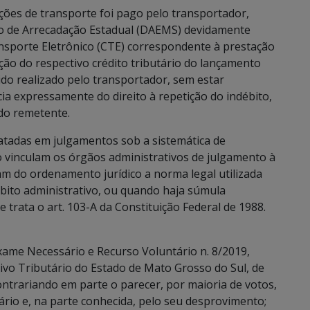
ões de transporte foi pago pelo transportador,
to de Arrecadação Estadual (DAEMS) devidamente
nsporte Eletrônico (CTE) correspondente à prestação
ação do respectivo crédito tributário do lançamento
ido realizado pelo transportador, sem estar
cia expressamente do direito à repetição do indébito,
do remetente.
olatadas em julgamentos sob a sistemática de
o vinculam os órgãos administrativos de julgamento à
ram do ordenamento jurídico a norma legal utilizada
ito administrativo, ou quando haja súmula
 trata o art. 103-A da Constituição Federal de 1988.
exame Necessário e Recurso Voluntário n. 8/2019,
vo Tributário do Estado de Mato Grosso do Sul, de
ntrariando em parte o parecer, por maioria de votos,
rio e, na parte conhecida, pelo seu desprovimento;