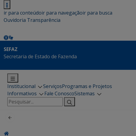
ir para conteúdo
ir para navegação
ir para busca
Ouvidoria
Transparência
SEFAZ
Secretaria de Estado de Fazenda
Institucional
Serviços
Programas e Projetos
Informativos
Fale Conosco
Sistemas
Pesquisar
por: