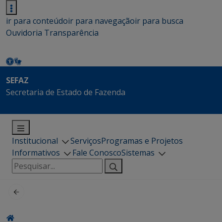
ir para conteúdo
ir para navegação
ir para busca
Ouvidoria
Transparência
SEFAZ
Secretaria de Estado de Fazenda
Institucional
Serviços
Programas e Projetos
Informativos
Fale Conosco
Sistemas
Pesquisar
por: