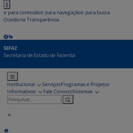
ir para conteúdo
ir para navegação
ir para busca
Ouvidoria
Transparência
SEFAZ
Secretaria de Estado de Fazenda
Institucional
Serviços
Programas e Projetos
Informativos
Fale Conosco
Sistemas
Pesquisar
por: