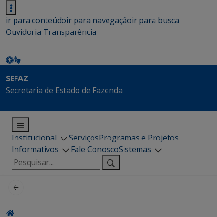
ir para conteúdo
ir para navegação
ir para busca
Ouvidoria
Transparência
SEFAZ
Secretaria de Estado de Fazenda
Institucional
Serviços
Programas e Projetos
Informativos
Fale Conosco
Sistemas
Pesquisar
por: