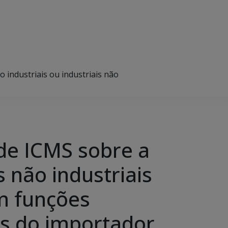
industriais ou industriais não
de ICMS sobre a
 não industriais
em funções
es do importador