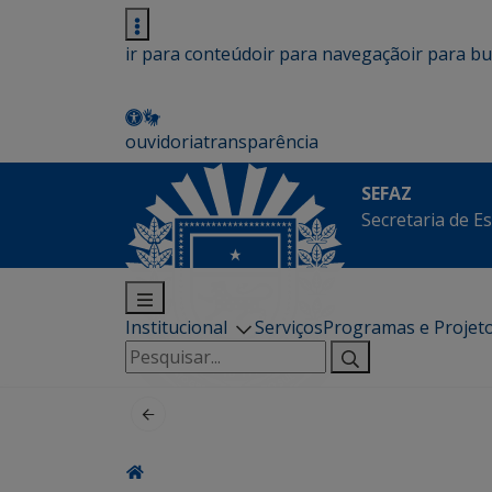
ir para conteúdo
ir para navegação
ir para b
ouvidoria
transparência
SEFAZ
Secretaria de E
Institucional
Serviços
Programas e Projet
Pesquisar
por: