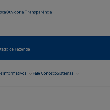
usca
Ouvidoria
Transparência
stado de Fazenda
os
Informativos
Fale Conosco
Sistemas