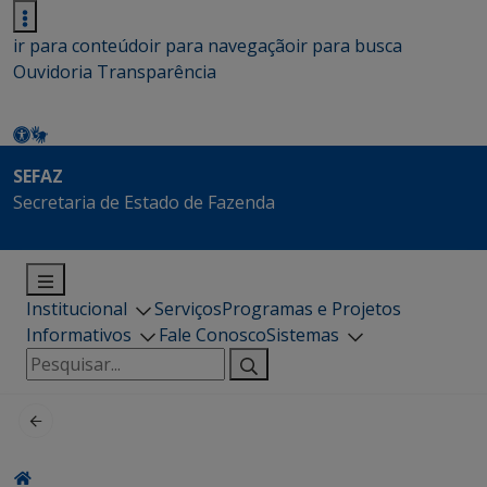
ir para conteúdo
ir para navegação
ir para busca
Ouvidoria
Transparência
SEFAZ
Secretaria de Estado de Fazenda
Institucional
Serviços
Programas e Projetos
Informativos
Fale Conosco
Sistemas
Pesquisar
por: