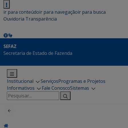
ir para conteúdo
ir para navegação
ir para busca
Ouvidoria
Transparência
SEFAZ
Secretaria de Estado de Fazenda
Institucional
Serviços
Programas e Projetos
Informativos
Fale Conosco
Sistemas
Pesquisar
por: