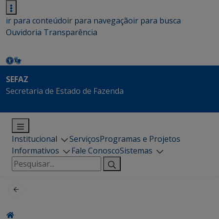
ir para conteúdo
ir para navegação
ir para busca
Ouvidoria
Transparência
SEFAZ
Secretaria de Estado de Fazenda
Institucional
Serviços
Programas e Projetos
Informativos
Fale Conosco
Sistemas
Pesquisar
por: