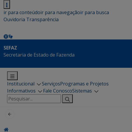
ir para conteúdo
ir para navegação
ir para busca
Ouvidoria
Transparência
SEFAZ
Secretaria de Estado de Fazenda
Institucional
Serviços
Programas e Projetos
Informativos
Fale Conosco
Sistemas
Pesquisar
por: