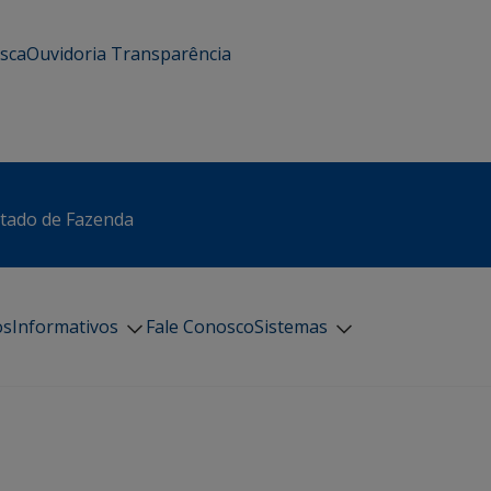
usca
Ouvidoria
Transparência
stado de Fazenda
os
Informativos
Fale Conosco
Sistemas