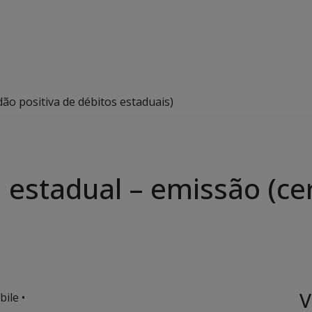
dão positiva de débitos estaduais)
a estadual – emissão (ce
V
ile •