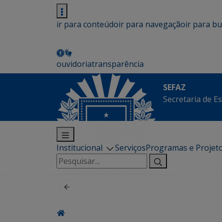
ir para conteúdo
ir para navegação
ir para b
ouvidoria
transparência
SEFAZ
Secretaria de E
Institucional
Serviços
Programas e Projet
Pesquisar
por: