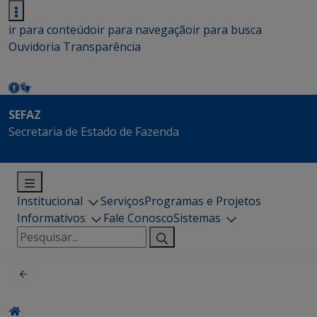
ir para conteúdo
ir para navegação
ir para busca
Ouvidoria
Transparência
SEFAZ
Secretaria de Estado de Fazenda
Institucional
Serviços
Programas e Projetos
Informativos
Fale Conosco
Sistemas
Pesquisar
por: