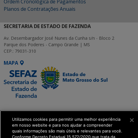
Ordem Cronológica de Pagamentos
Planos de Contratações Anuais
SECRETARIA DE ESTADO DE FAZENDA
Av. Desembargador José Nunes da Cunha s/n - Bloco 2
Parque dos Poderes - Campo Grande | MS
CEP.: 79031-310
MAPA
SETDIG | Secretaria-
Executiva de
Transformação Digital
Utilizamos cookies para permitir uma melhor experiência
em nosso website e para nos ajudar a compreender
quais informações são mais úteis e relevantes para você.
get_footer();
Conforme Decreto Estadual 15.572/2020 que trata da