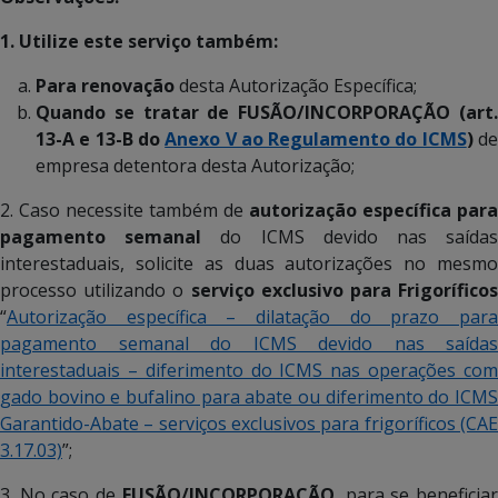
1. Utilize este serviço também:
Para renovação
desta Autorização Específica;
Quando se tratar de FUSÃO/INCORPORAÇÃO (
art.
13-A e 13-B do
Anexo V ao Regulamento do ICMS
)
d
empresa detentora desta Autorização;
2. Caso necessite também de
autorização específica para
pagamento semanal
do ICMS devido nas saída
interestaduais, solicite as duas autorizações no mesmo
processo utilizando o
serviço exclusivo para Frigoríficos
“
Autorização específica – dilatação do prazo para
pagamento semanal do ICMS devido nas saídas
interestaduais – diferimento do ICMS nas operações com
gado bovino e bufalino para abate ou diferimento do ICMS
Garantido-Abate – serviços exclusivos para frigoríficos (CAE
3.17.03)
”;
3. No caso de
FUSÃO/INCORPORAÇÃO
, para se beneficia