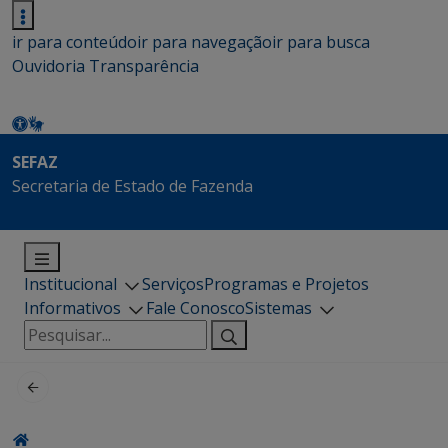
ir para conteúdo
ir para navegação
ir para busca
Ouvidoria
Transparência
SEFAZ
Secretaria de Estado de Fazenda
Institucional
Serviços
Programas e Projetos
Informativos
Fale Conosco
Sistemas
Pesquisar
por: